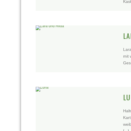
Kast
LA
Lara
mit 
Gesc
LU
Halt
Kar
weib