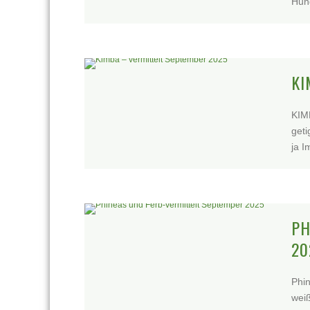
Hund
KI
KIM
geti
ja I
PH
20
Phi
wei