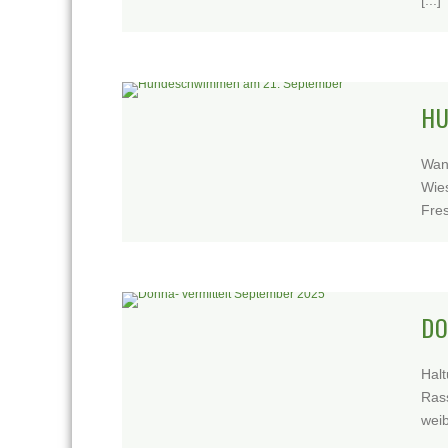
[...]
HU
Wan
Wies
Fres
DO
Halt
Ras
weib