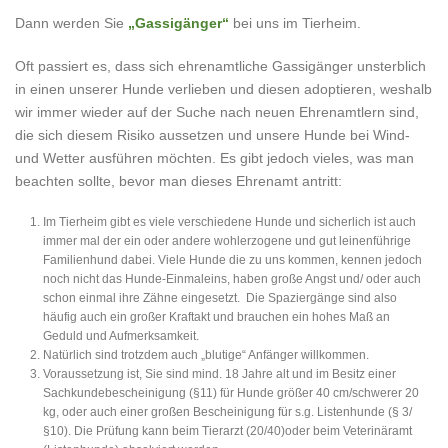
Dann werden Sie
„Gassigänger“
bei uns im Tierheim.
Oft passiert es, dass sich ehrenamtliche Gassigänger unsterblich
in einen unserer Hunde verlieben und diesen adoptieren, weshalb
wir immer wieder auf der Suche nach neuen Ehrenamtlern sind,
die sich diesem Risiko aussetzen und unsere Hunde bei Wind-
und Wetter ausführen möchten. Es gibt jedoch vieles, was man
beachten sollte, bevor man dieses Ehrenamt antritt:
Im Tierheim gibt es viele verschiedene Hunde und sicherlich ist auch
immer mal der ein oder andere wohlerzogene und gut leinenführige
Familienhund dabei. Viele Hunde die zu uns kommen, kennen jedoch
noch nicht das Hunde-Einmaleins, haben große Angst und/ oder auch
schon einmal ihre Zähne eingesetzt. Die Spaziergänge sind also
häufig auch ein großer Kraftakt und brauchen ein hohes Maß an
Geduld und Aufmerksamkeit.
Natürlich sind trotzdem auch „blutige“ Anfänger willkommen.
Voraussetzung ist, Sie sind mind. 18 Jahre alt und im Besitz einer
Sachkundebescheinigung (§11) für Hunde größer 40 cm/schwerer 20
kg, oder auch einer großen Bescheinigung für s.g. Listenhunde (§ 3/
§10). Die Prüfung kann beim Tierarzt (20/40)oder beim Veterinäramt