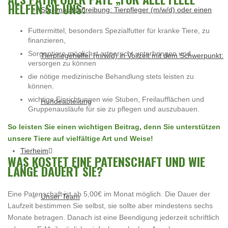
HELFEN SIE UNS:
Stellenausschreibung: Tierpfleger (m/w/d) oder einen
Futtermittel, besonders Spezialfutter für kranke Tiere, zu
finanzieren,
Sorgentiere möglichst artgerecht unterbringen und
Tierpflegehelfer (m/w/d) in Vollzeit mit dem Schwerpunkt:
versorgen zu können
die nötige medizinische Behandlung stets leisten zu
können.
wichtige Einrichtungen wie Stuben, Freilaufflächen und
Hundeabteilung
Gruppenausläufe für sie zu pflegen und auszubauen.
So leisten Sie einen wichtigen Beitrag, denn Sie unterstützen
unsere Tiere auf vielfältige Art und Weise!
Tierheim
WAS KOSTET EINE PATENSCHAFT UND WIE
LANGE DAUERT SIE?
Eine Patenschaft ist ab 5,00€ im Monat möglich. Die Dauer der
Unser Team
Laufzeit bestimmen Sie selbst, sie sollte aber mindestens sechs
Monate betragen. Danach ist eine Beendigung jederzeit schriftlich