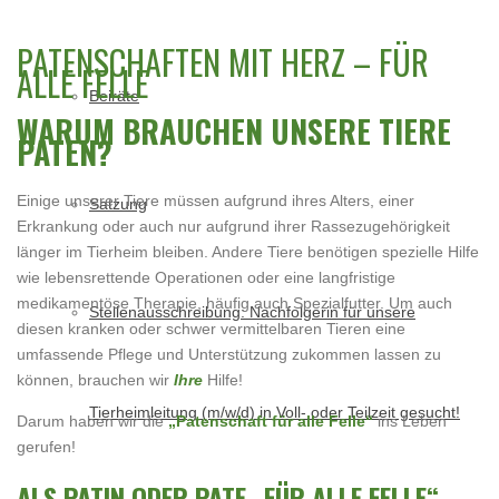
PATENSCHAFTEN MIT HERZ – FÜR
ALLE FELLE
Beiräte
WARUM BRAUCHEN UNSERE TIERE
PATEN?
Einige unserer Tiere müssen aufgrund ihres Alters, einer
Satzung
Erkrankung oder auch nur aufgrund ihrer Rassezugehörigkeit
länger im Tierheim bleiben. Andere Tiere benötigen spezielle Hilfe
wie lebensrettende Operationen oder eine langfristige
medikamentöse Therapie, häufig auch Spezialfutter. Um auch
Stellenausschreibung: Nachfolgerin für unsere
diesen kranken oder schwer vermittelbaren Tieren eine
umfassende Pflege und Unterstützung zukommen lassen zu
können, brauchen wir
Ihre
Hilfe!
Tierheimleitung (m/w/d) in Voll- oder Teilzeit gesucht!
Darum haben wir die
„Patenschaft für alle Felle“
ins Leben
gerufen!
ALS PATIN ODER PATE „FÜR ALLE FELLE“