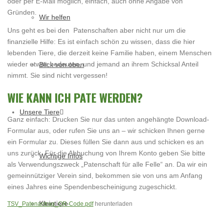
oder per E-Mail möglich, einfach, auch ohne Angabe von
Gründen.
Wir helfen
Uns geht es bei den Patenschaften aber nicht nur um die
finanzielle Hilfe: Es ist einfach schön zu wissen, dass die hier
lebenden Tiere, die derzeit keine Familie haben, einem Menschen
wieder etwas bedeuten, und jemand an ihrem Schicksal Anteil
Blick von oben
nimmt. Sie sind nicht vergessen!
WIE KANN ICH PATE WERDEN?
Unsere Tiere
Ganz einfach: Drucken Sie nur das unten angehängte Download-
Formular aus, oder rufen Sie uns an – wir schicken Ihnen gerne
ein Formular zu. Dieses füllen Sie dann aus und schicken es an
uns zurück. Für die Abbuchung von Ihrem Konto geben Sie bitte
Wichtige Infos
als Verwendungszweck „Patenschaft für alle Felle“ an. Da wir ein
gemeinnütziger Verein sind, bekommen sie von uns am Anfang
eines Jahres eine Spendenbescheinigung zugeschickt.
Kleintiere
TSV_Patenantrag_QR-Code.pdf
herunterladen