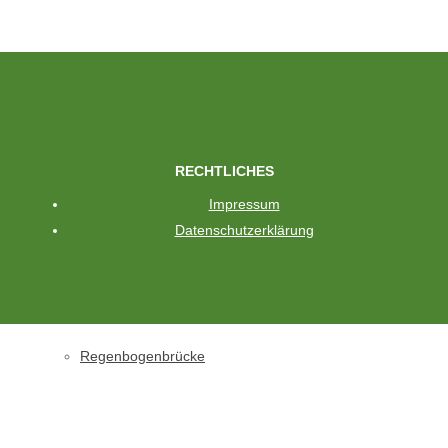
Hunde
Katzen
RECHTLICHES
Impressum
Datenschutzerklärung
Glück gehabt
Regenbogenbrücke
Schreiben Sie uns
Falls Sie Fragen, Anmerkungen oder ein anderes Anliegen haben,
schreiben Sie uns gerne.