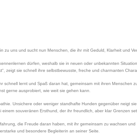
n zu uns und sucht nun Menschen, die ihr mit Geduld, Klarheit und Ve
 kennenlernen dürfen, weshalb sie in neuen oder unbekannten Situatione
t“, zeigt sie schnell ihre selbstbewusste, freche und charmanten Chara
sehr schnell lernt und Spaß daran hat, gemeinsam mit ihren Menschen zu 
t gerne ausprobiert, wie weit sie gehen kann.
athie. Unsichere oder weniger standhafte Hunden gegenüber neigt sie
ei einem souveränen Ersthund, der ihr freundlich, aber klar Grenzen se
hrung, die Freude daran haben, mit ihr gemeinsam zu wachsen und ihr
terstarke und besondere Begleiterin an seiner Seite.