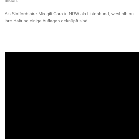
finden.
Als Staffordshire-Mix gilt Cora in NRW als Listenhund, weshalb an
ihre Haltung einige Auflagen geknüpft sind.