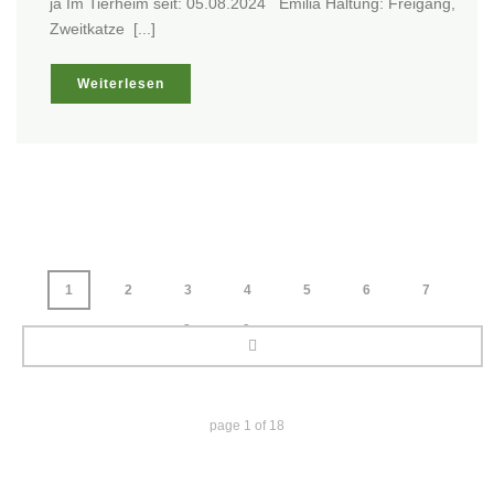
ja Im Tierheim seit: 05.08.2024 Emilia Haltung: Freigang,
Zweitkatze [...]
Weiterlesen
1
2
3
4
5
6
7
8
9
...
page
1
of
18