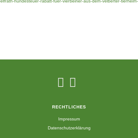
wuelfrath-hundesteuer-rabatt-fuer-vierbeiner-aus-dem-velberter-tierhei
RECHTLICHES
Impressum
Datenschutzerklärung